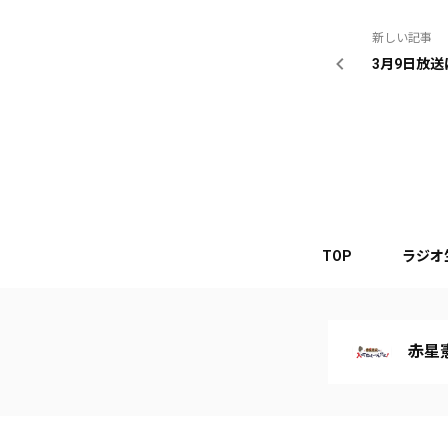
新しい記事
3月9日放
TOP
ラジオ
赤星