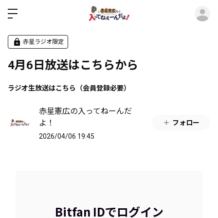
ロ
赤星ラジオ限定
4月6日放送はこちらから
ラジオ生放送はこちら（会員登録必要）
赤星憲広の入ってねーんだ
よ！
フォロー
2026/04/06 19:45
Bitfan IDでログイン