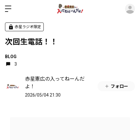
ロ
赤星ラジオ限定
次回生電話！！
BLOG
3
赤星憲広の入ってねーんだ
よ！
フォロー
2026/05/04 21:30